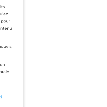
its
qu’en
s pour
contenu
iduels,
ion
orain
ci