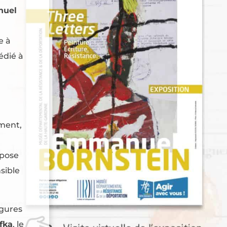
uel
e à
édié à
ement,
mpose
nsible
igures
fka
, le