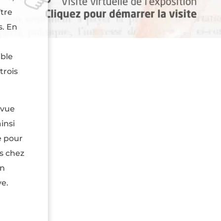
ître
s. En
ible
trois
 vue
insi
le pour
is chez
un
ve.