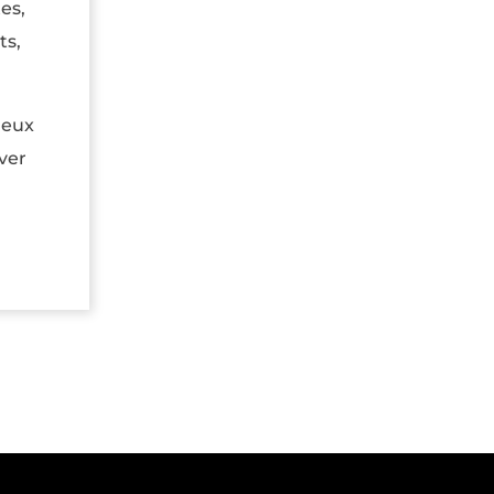
es,
ts,
deux
ver