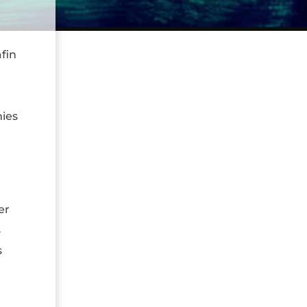
afin
mies
er
s
s