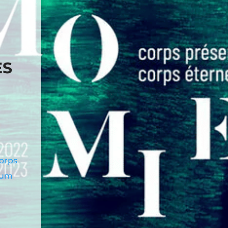
ES
corps
eum