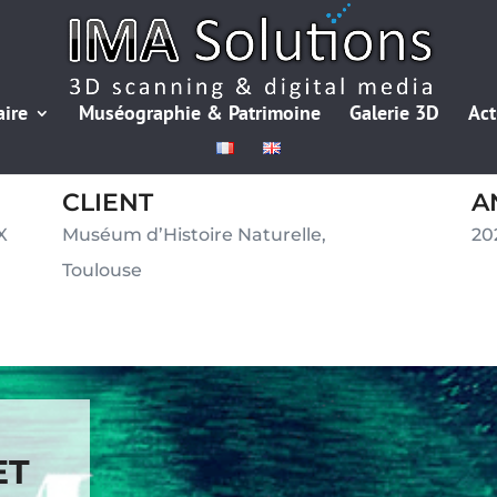
aire
Muséographie & Patrimoine
Galerie 3D
Act
CLIENT
A
X
Muséum d’Histoire Naturelle,
20
Toulouse
ET