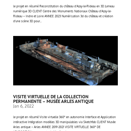
le projet en résumé Reconstitution du château d’Azay-le-Rideau en 3D Jumeau
numérique 3D CLIENT Centre des Monuments Nationaux Château d’Azay-le-
Rideau – Indre et Loire ANNEE 2023 Numérisation 3d du château et création
d’une scène 3D pour...
VISITE VIRTUELLE DE LA COLLECTION
PERMANENTE – MUSÉE ARLES ANTIQUE
Jan 6, 2022
le projet en résumé Visite virtuelle 360° en autonomie Interface et Application
intéractive Intégration modèles 3D manipulables via Sketchfab CLIENT Musée
Arles antique – Arles ANNEE 2019-2021 VISITE VIRTUELLE 360° DE