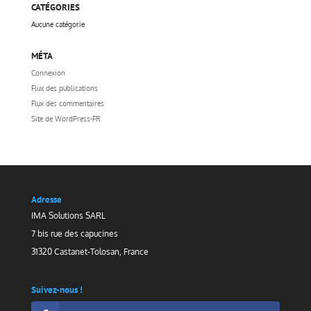
CATÉGORIES
Aucune catégorie
MÉTA
Connexion
Flux des publications
Flux des commentaires
Site de WordPress-FR
Adresse
IMA Solutions SARL
7 bis rue des capucines
31320 Castanet-Tolosan, France
Suivez-nous !